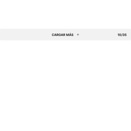
CARGAR MÁS
10/35
Somos una institución pedagógica privada que forma
docentes líderes y promotores de la calidad educativa desde